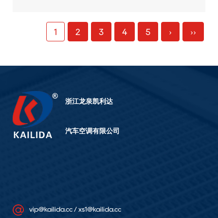
1
2
3
4
5
›
››
浙江龙泉凯利达
汽车空调有限公司
vip@kailida.cc / xs1@kailida.cc