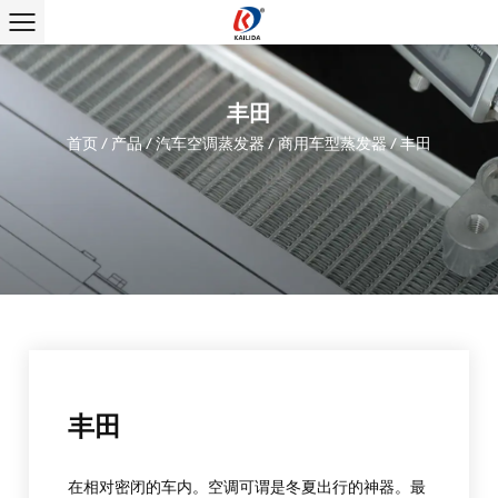
丰田
首页
/
产品
/
汽车空调蒸发器
/
商用车型蒸发器
/
丰田
丰田
在相对密闭的车内。空调可谓是冬夏出行的神器。最