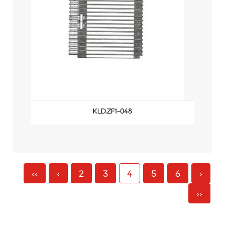
KLD.ZF1-048
‹‹
‹
2
3
4
5
6
›
››